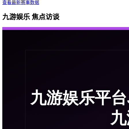
查看最新赛事数据
九游娱乐 焦点访谈