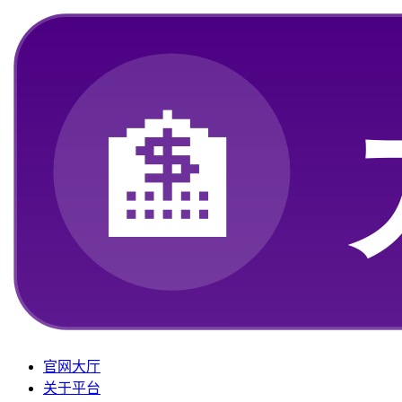
官网大厅
关于平台