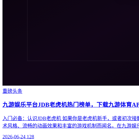
重磅头条
九游娱乐平台JDB老虎机热门榜单，下载九游体育A
入门必备：认识JDB老虎机 如果你是老虎机新手，或者初次
术风格、流畅的动画效果和丰富的游戏机制而闻名。在九游娱乐
2026-06-24
128