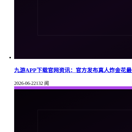
九游APP下载官网资讯：官方发布真人炸金花
2026-06-22
132 阅