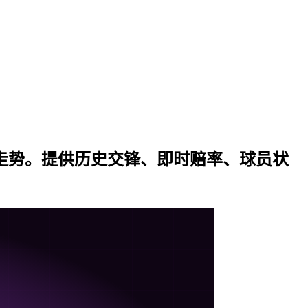
走势。提供历史交锋、即时赔率、球员状