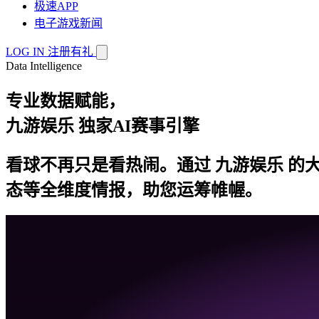
极速APP
电子游戏新闻
LOG IN
注册有礼
Data Intelligence
专业数据赋能，
九游娱乐 独家AI赛事引擎
看球不再只是看热闹。通过
九游娱乐
的大
态等全维度情报，助您运筹帷幄。