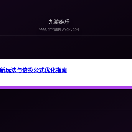
最新玩法与倍投公式优化指南